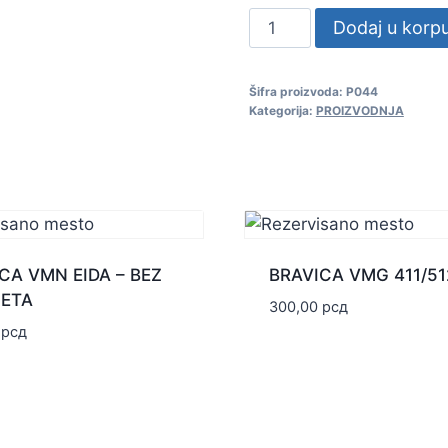
DOZNA
Dodaj u korp
GIPS
ZA
Šifra proizvoda:
P044
TROFAZNU
Kategorija:
PROIZVODNJA
UTIČNICU
količina
CA VMN EIDA – BEZ
BRAVICA VMG 411/51
ETA
300,00
рсд
0
рсд