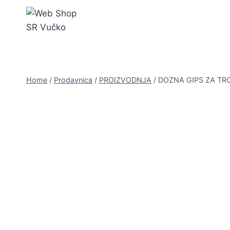
Skip
to
content
Home
/
Prodavnica
/
PROIZVODNJA
/
DOZNA GIPS ZA TR