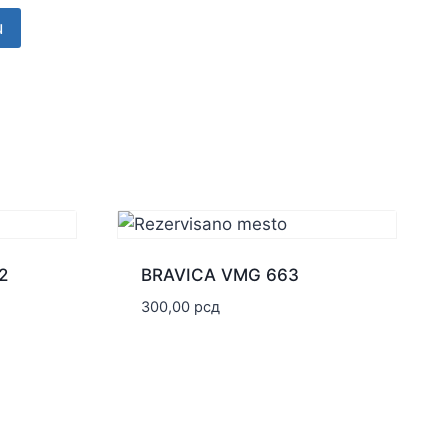
u
2
BRAVICA VMG 663
300,00
рсд