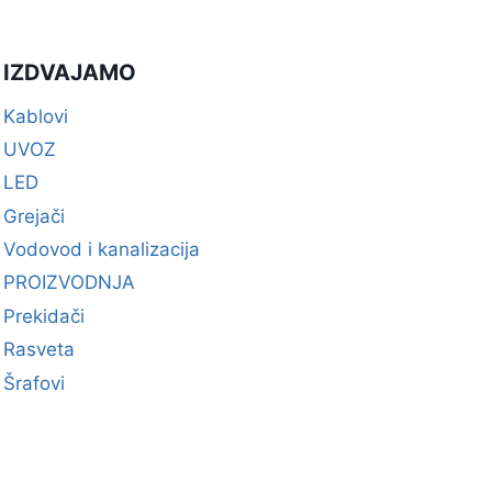
IZDVAJAMO
Kablovi
UVOZ
LED
Grejači
Vodovod i kanalizacija
PROIZVODNJA
Prekidači
Rasveta
Šrafovi