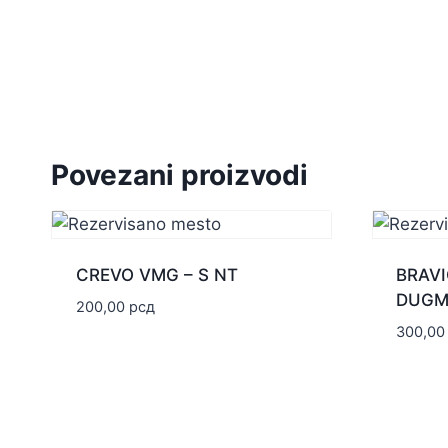
Povezani proizvodi
CREVO VMG – S NT
BRAVI
DUGM
200,00
рсд
300,0