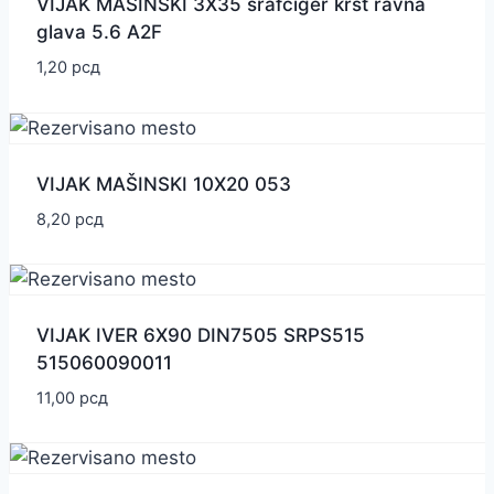
VIJAK MAŠINSKI 3X35 šrafciger krst ravna
glava 5.6 A2F
1,20
рсд
VIJAK MAŠINSKI 10X20 053
8,20
рсд
VIJAK IVER 6X90 DIN7505 SRPS515
515060090011
11,00
рсд