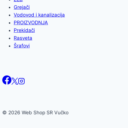
Grejači
Vodovod i kanalizacija
PROIZVODNJA
Prekidači
Rasveta
Šrafovi
© 2026 Web Shop SR Vučko