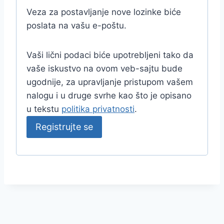
a
Veza za postavljanje nove lozinke biće
v
poslata na vašu e-poštu.
e
Vaši lični podaci biće upotrebljeni tako da
z
vaše iskustvo na ovom veb-sajtu bude
n
ugodnije, za upravljanje pristupom vašem
o
nalogu i u druge svrhe kao što je opisano
u tekstu
politika privatnosti
.
Registrujte se