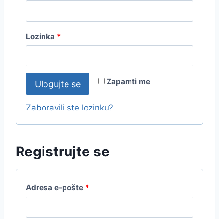
b
a
O
Lozinka
*
v
b
e
a
z
Zapamti me
Ulogujte se
v
n
e
Zaboravili ste lozinku?
o
z
n
Registrujte se
o
O
Adresa e-pošte
*
b