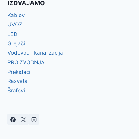
IZDVAJAMO
Kablovi
UVOZ
LED
Grejači
Vodovod i kanalizacija
PROIZVODNJA
Prekidači
Rasveta
Šrafovi