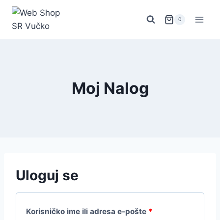
Skip
to
0
content
Moj Nalog
Uloguj se
O
Korisničko ime ili adresa e-pošte
*