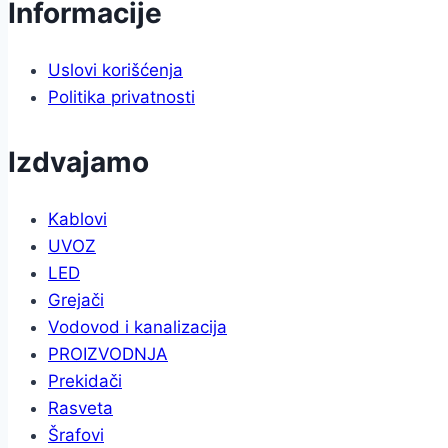
Informacije
Uslovi korišćenja
Politika privatnosti
Izdvajamo
Kablovi
UVOZ
LED
Grejači
Vodovod i kanalizacija
PROIZVODNJA
Prekidači
Rasveta
Šrafovi