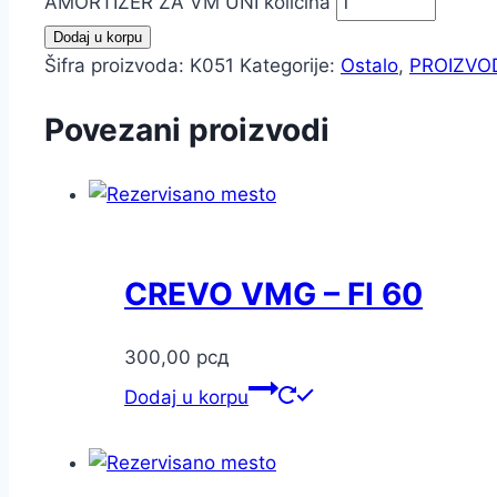
AMORTIZER ZA VM UNI količina
Dodaj u korpu
Šifra proizvoda:
K051
Kategorije:
Ostalo
,
PROIZVO
Povezani proizvodi
CREVO VMG – FI 60
300,00
рсд
Dodaj u korpu