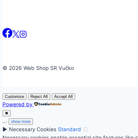
© 2026 Web Shop SR Vučko
Customize
Reject All
Accept All
Powered by
✖
...
show more
►
Necessary Cookies
Standard
Necessary cookies enable essential site features like