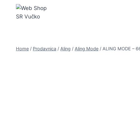
Skip
to
content
Home
/
Prodavnica
/
Aling
/
Aling Mode
/
ALING MODE – 66