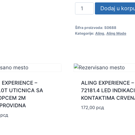
ALING
Dodaj u korp
MODE
-
Šifra proizvoda:
S0688
665.0
Kategorije:
Aling
,
Aling Mode
LAN
RJ45
8/8
1M
BELA
količina
 EXPERIENCE –
ALING EXPERIENCE –
.0T UTICNICA SA
72181.4 LED INDIKAC
OPCEM 2M
KONTAKTIMA CRVEN
/PROVIDNA
172,00
рсд
0
рсд