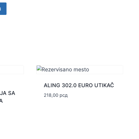
u
ALING 302.0 EURO UTIKAČ
IJA SA
218,00
рсд
A