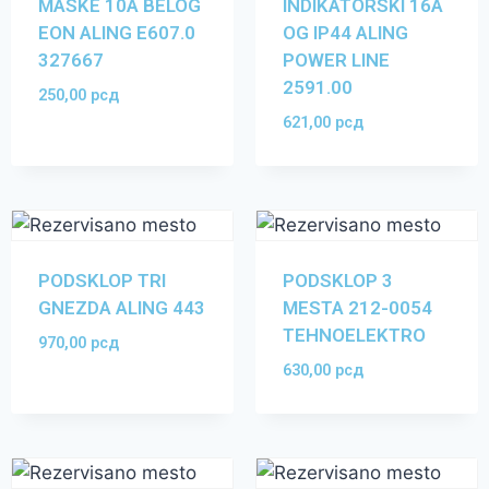
MASKE 10A BELOG
INDIKATORSKI 16A
EON ALING E607.0
OG IP44 ALING
327667
POWER LINE
2591.00
250,00
рсд
621,00
рсд
PODSKLOP TRI
PODSKLOP 3
GNEZDA ALING 443
MESTA 212-0054
TEHNOELEKTRO
970,00
рсд
630,00
рсд