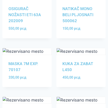
OSIGURAČ
NATIKAČ MONO
NOŽASTI ETI 63A
BELI PLJOSNATI
202009
500062
550,00
рсд
150,00
рсд
MASKA 7M EXP.
KUKA ZA ZABAT
70107
L450
330,00
рсд
450,00
рсд