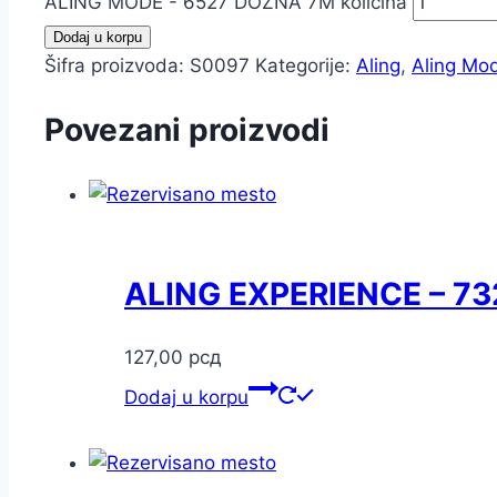
ALING MODE - 6527 DOZNA 7M količina
Dodaj u korpu
Šifra proizvoda:
S0097
Kategorije:
Aling
,
Aling Mo
Povezani proizvodi
ALING EXPERIENCE – 7
127,00
рсд
Dodaj u korpu