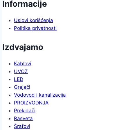
Informacije
Uslovi korišćenja
Politika privatnosti
Izdvajamo
Kablovi
UVOZ
LED
Grejači
Vodovod i kanalizacija
PROIZVODNJA
Prekidači
Rasveta
Šrafovi