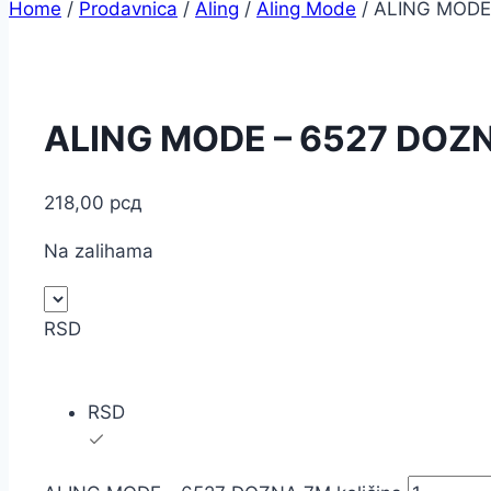
Home
/
Prodavnica
/
Aling
/
Aling Mode
/
ALING MODE
ALING MODE – 6527 DOZ
218,00
рсд
Na zalihama
RSD
RSD