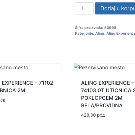
ALING
Dodaj u korp
EXPERIENCE
-
Šifra proizvoda:
S0998
71101
Kategorije:
Aling
,
Aling Experienc
PRIRUBNICA
1M
količina
 EXPERIENCE – 71102
ALING EXPERIENCE –
BNICA 2M
74103.0T UTICNICA 
POKLOPCEM 2M
рсд
BELA/PROVIDNA
428,00
рсд