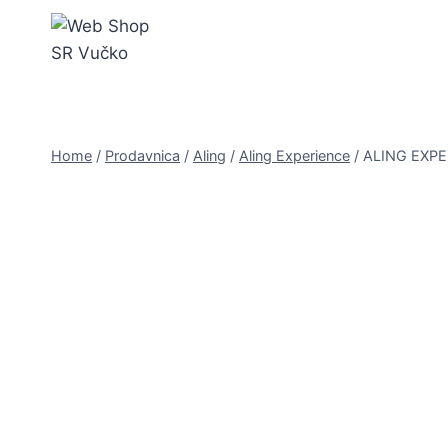
Skip
to
content
Home
/
Prodavnica
/
Aling
/
Aling Experience
/
ALING EXPE