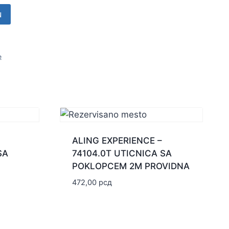
u
e
ALING EXPERIENCE –
SA
74104.0T UTICNICA SA
POKLOPCEM 2M PROVIDNA
472,00
рсд