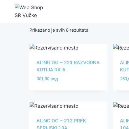
Prikazano je svih 8 rezultata
ALING OG – 223 RAZVODNA
ALI
KUTIJA RK-6
KUT
301,00
рсд
283
ALING OG – 212 PREK.
ALI
SERIJSKI 10A
10A