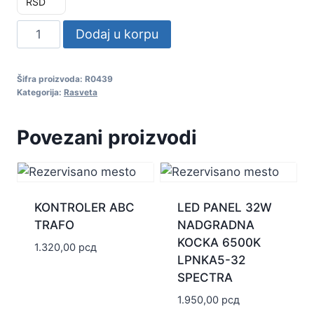
RSD
LED
Dodaj u korpu
SIJALICA
5.5W
Šifra proizvoda:
R0439
E27
Kategorija:
Rasveta
4000K
175
Povezani proizvodi
G45
V-
TAC
količina
KONTROLER ABC
LED PANEL 32W
TRAFO
NADGRADNA
KOCKA 6500K
1.320,00
рсд
LPNKA5-32
SPECTRA
1.950,00
рсд