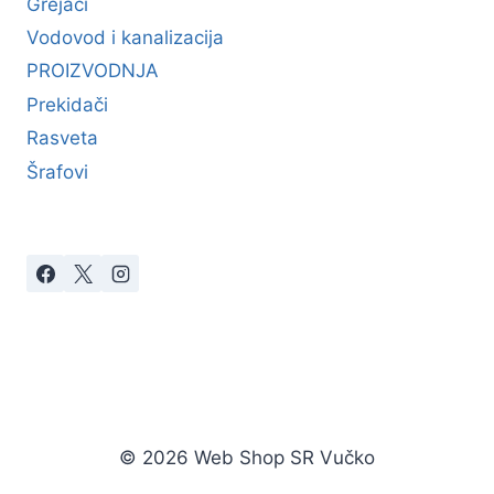
Grejači
Vodovod i kanalizacija
PROIZVODNJA
Prekidači
Rasveta
Šrafovi
© 2026 Web Shop SR Vučko