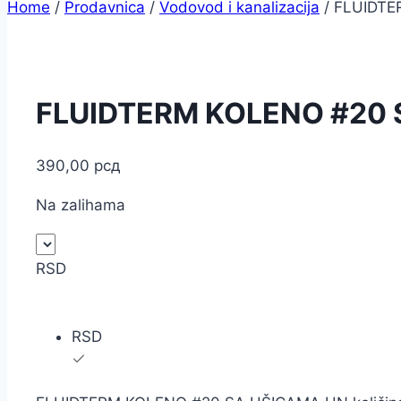
Home
/
Prodavnica
/
Vodovod i kanalizacija
/
FLUIDTE
FLUIDTERM KOLENO #20 
390,00
рсд
Na zalihama
RSD
RSD