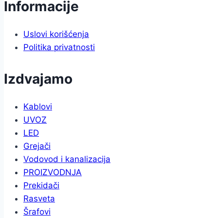
Informacije
Uslovi korišćenja
Politika privatnosti
Izdvajamo
Kablovi
UVOZ
LED
Grejači
Vodovod i kanalizacija
PROIZVODNJA
Prekidači
Rasveta
Šrafovi