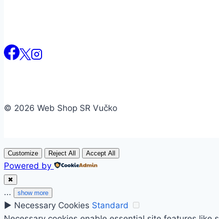
© 2026 Web Shop SR Vučko
Customize
Reject All
Accept All
Powered by
✖
...
show more
►
Necessary Cookies
Standard
Necessary cookies enable essential site features like