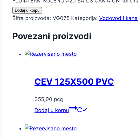
FLUIDTERM KOLENO #20 SA UŠICAMA UN količin
Dodaj u korpu
Šifra proizvoda:
VG075
Kategorija:
Vodovod i kanal
Povezani proizvodi
CEV 125X500 PVC
355,00
рсд
Dodaj u korpu