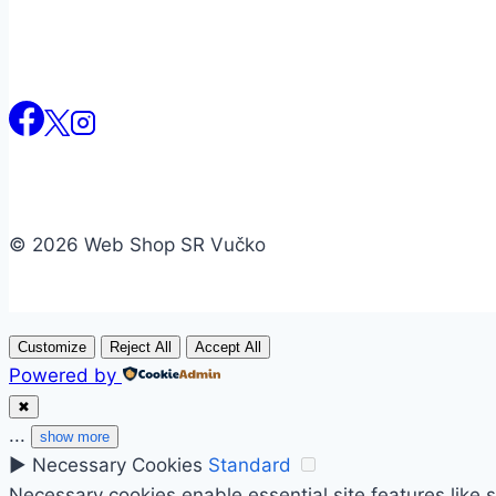
© 2026 Web Shop SR Vučko
Customize
Reject All
Accept All
Powered by
✖
...
show more
►
Necessary Cookies
Standard
Necessary cookies enable essential site features like