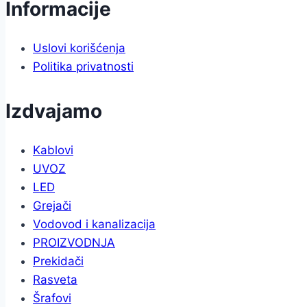
Informacije
Uslovi korišćenja
Politika privatnosti
Izdvajamo
Kablovi
UVOZ
LED
Grejači
Vodovod i kanalizacija
PROIZVODNJA
Prekidači
Rasveta
Šrafovi