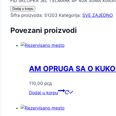
FID SKLOPKA JEL 1 ELMARK 4P 40A 30MA količin
Dodaj u korpu
Šifra proizvoda:
S1203
Kategorija:
SVE ZAJEDNO
Povezani proizvodi
AM OPRUGA SA O KUKO
110,00
рсд
Dodaj u korpu