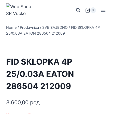
Skip
to
0
content
Home
/
Prodavnica
/
SVE ZAJEDNO
/
FID SKLOPKA 4P
25/0.03A EATON 286504 212009
FID SKLOPKA 4P
25/0.03A EATON
286504 212009
3.600,00
рсд