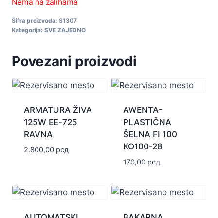
Nema na zalihama
Šifra proizvoda:
S1307
Kategorija:
SVE ZAJEDNO
Povezani proizvodi
ARMATURA ŽIVA
AWENTA-
125W EE-725
PLASTIČNA
RAVNA
ŠELNA FI 100
KO100-28
2.800,00
рсд
170,00
рсд
AUTOMATSKI
BAKARNA