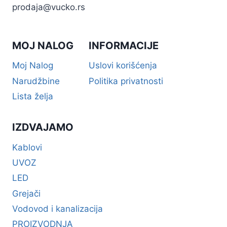
prodaja@vucko.rs
MOJ NALOG
INFORMACIJE
Moj Nalog
Uslovi korišćenja
Narudžbine
Politika privatnosti
Lista želja
IZDVAJAMO
Kablovi
UVOZ
LED
Grejači
Vodovod i kanalizacija
PROIZVODNJA