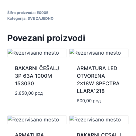
količina
Šifra proizvoda:
E0005
Kategorija:
SVE ZAJEDNO
Povezani proizvodi
BAKARNI ČEŠALJ
ARMATURA LED
3P 63A 1000M
OTVORENA
153030
2x18W SPECTRA
LLARA1218
2.850,00
рсд
600,00
рсд
ARMATURA
BAKARNI CESALJ