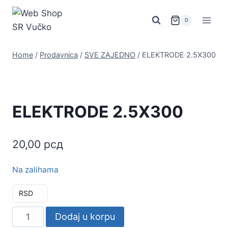
Skip
to
0
content
Home
/
Prodavnica
/
SVE ZAJEDNO
/
ELEKTRODE 2.5X300
ELEKTRODE 2.5X300
20,00
рсд
Na zalihama
RSD
ELEKTRODE
Dodaj u korpu
2.5X300