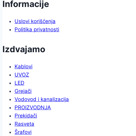
Informacije
Uslovi korišćenja
Politika privatnosti
Izdvajamo
Kablovi
UVOZ
LED
Grejači
Vodovod i kanalizacija
PROIZVODNJA
Prekidači
Rasveta
Šrafovi