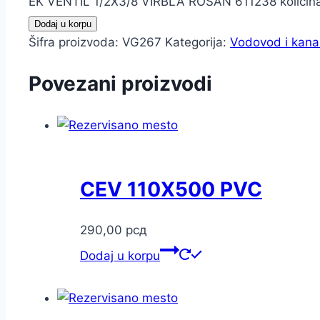
EK VENTIL 1/2X3/8 VIRBLA ROSAN 611238 količin
Dodaj u korpu
Šifra proizvoda:
VG267
Kategorija:
Vodovod i kanal
Povezani proizvodi
CEV 110X500 PVC
290,00
рсд
Dodaj u korpu