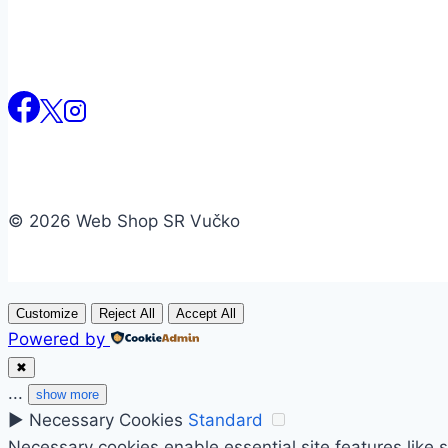
© 2026 Web Shop SR Vučko
Customize
Reject All
Accept All
Powered by
✖
...
show more
►
Necessary Cookies
Standard
Necessary cookies enable essential site features like