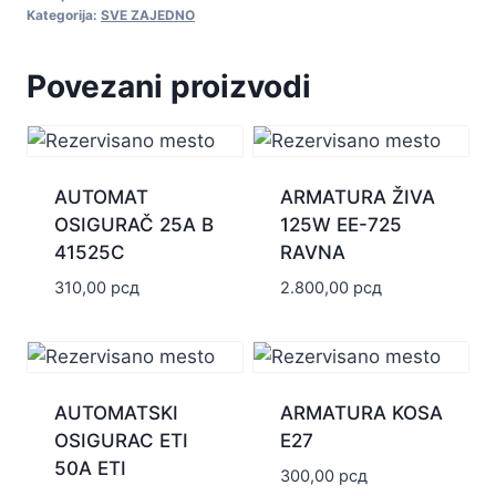
Kategorija:
SVE ZAJEDNO
Povezani proizvodi
AUTOMAT
ARMATURA ŽIVA
OSIGURAČ 25A B
125W EE-725
41525C
RAVNA
310,00
рсд
2.800,00
рсд
AUTOMATSKI
ARMATURA KOSA
OSIGURAC ETI
E27
50A ETI
300,00
рсд