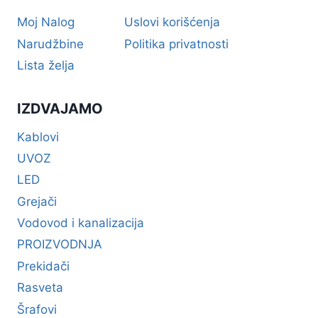
Moj Nalog
Uslovi korišćenja
Narudžbine
Politika privatnosti
Lista želja
IZDVAJAMO
Kablovi
UVOZ
LED
Grejači
Vodovod i kanalizacija
PROIZVODNJA
Prekidači
Rasveta
Šrafovi