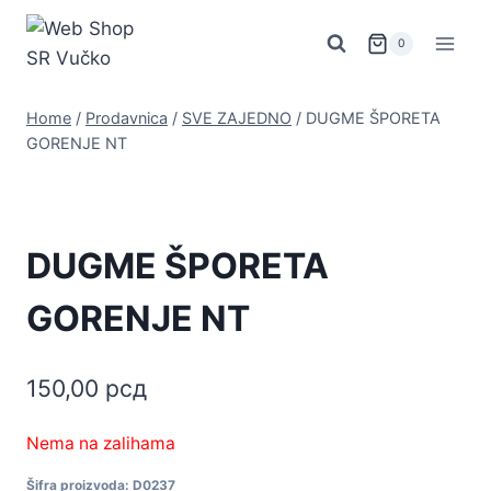
Skip
to
0
content
Home
/
Prodavnica
/
SVE ZAJEDNO
/
DUGME ŠPORETA
GORENJE NT
DUGME ŠPORETA
GORENJE NT
150,00
рсд
Nema na zalihama
Šifra proizvoda:
D0237