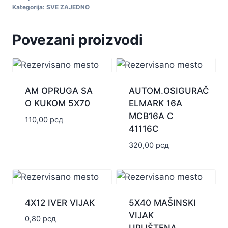
Kategorija:
SVE ZAJEDNO
Povezani proizvodi
AM OPRUGA SA
AUTOM.OSIGURAČ
O KUKOM 5X70
ELMARK 16A
MCB16A C
110,00
рсд
41116C
320,00
рсд
4X12 IVER VIJAK
5X40 MAŠINSKI
VIJAK
0,80
рсд
UPUŠTENA