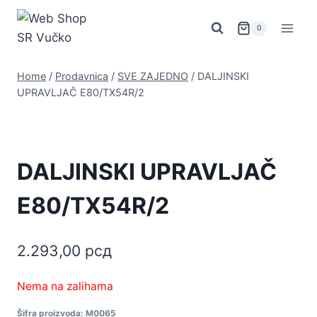
Skip
to
0
content
Home
/
Prodavnica
/
SVE ZAJEDNO
/
DALJINSKI
UPRAVLJAČ E80/TX54R/2
DALJINSKI UPRAVLJAČ
E80/TX54R/2
2.293,00
рсд
Nema na zalihama
Šifra proizvoda:
M0065