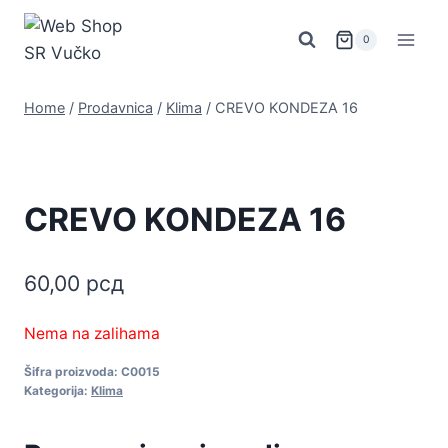
Skip
to
0
content
Home
/
Prodavnica
/
Klima
/
CREVO KONDEZA 16
CREVO KONDEZA 16
60,00
рсд
Nema na zalihama
Šifra proizvoda:
C0015
Kategorija:
Klima