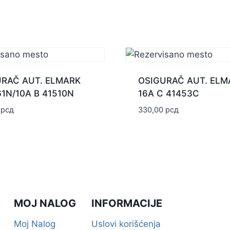
URAČ AUT. ELMARK
OSIGURAČ AUT. ELM
1N/10A B 41510N
16A C 41453C
0
рсд
330,00
рсд
MOJ NALOG
INFORMACIJE
Moj Nalog
Uslovi korišćenja