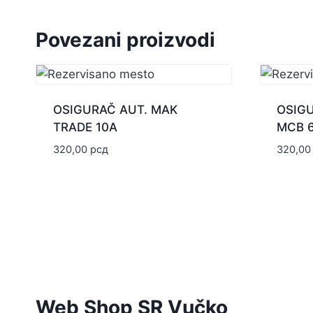
Povezani proizvodi
OSIGURAČ AUT. MAK
OSIG
TRADE 10A
MCB 6
320,00
рсд
320,0
Web Shop SR Vučko