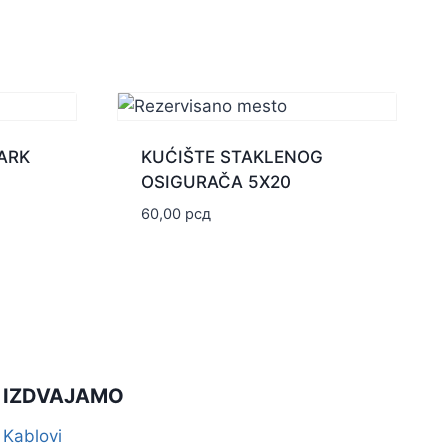
ARK
KUĆIŠTE STAKLENOG
OSIGURAČA 5X20
60,00
рсд
IZDVAJAMO
Kablovi