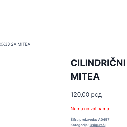
10X38 2A MITEA
CILINDRIČN
MITEA
120,00
рсд
Nema na zalihama
Šifra proizvoda:
A0457
Kategorija:
Osigurači