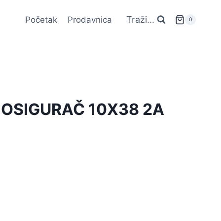
Traži...
Početak
Prodavnica
0
I OSIGURAČ 10X38 2A