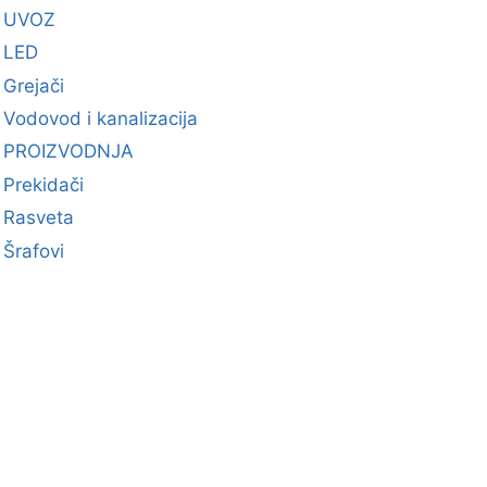
UVOZ
LED
Grejači
Vodovod i kanalizacija
PROIZVODNJA
Prekidači
Rasveta
Šrafovi