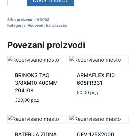
Dodaj u korpu
110X1000
PVC
Šifra proizvoda:
VD002
količina
Kategorija:
Vodovod i kanalizacija
Povezani proizvodi
BRINOKS TAQ
ARMAFLEX F10
3/8XM10 400MM
608FR331
204108
50,00
рсд
320,00
рсд
BATERIJA ZIDNA
CEV 125X2000