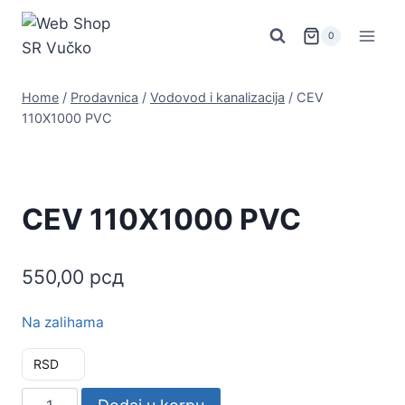
Skip
to
0
content
Home
/
Prodavnica
/
Vodovod i kanalizacija
/
CEV
110X1000 PVC
CEV 110X1000 PVC
550,00
рсд
Na zalihama
RSD
CEV