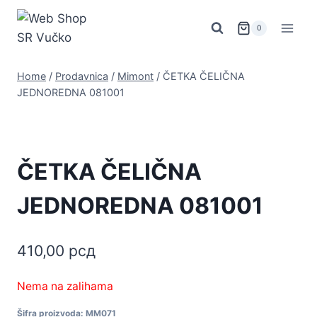
Skip
to
0
content
Home
/
Prodavnica
/
Mimont
/
ČETKA ČELIČNA
JEDNOREDNA 081001
ČETKA ČELIČNA
JEDNOREDNA 081001
410,00
рсд
Nema na zalihama
Šifra proizvoda:
MM071