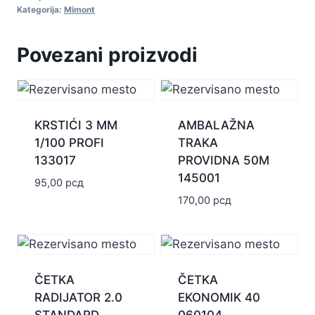
Kategorija:
Mimont
Povezani proizvodi
KRSTIĆI 3 MM
AMBALAŽNA
1/100 PROFI
TRAKA
133017
PROVIDNA 50M
145001
95,00
рсд
170,00
рсд
ČETKA
ČETKA
RADIJATOR 2.0
EKONOMIK 40
STANDARD
060104