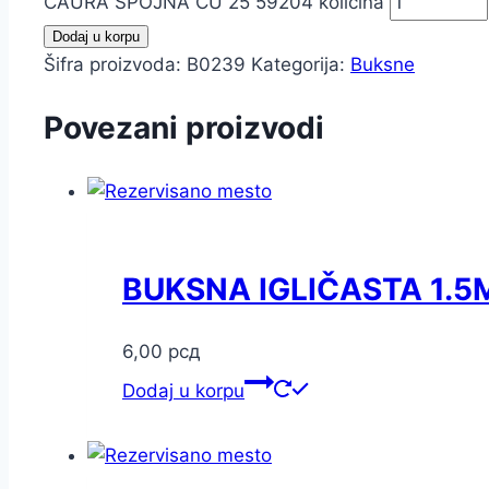
ČAURA SPOJNA CU 25 59204 količina
Dodaj u korpu
Šifra proizvoda:
B0239
Kategorija:
Buksne
Povezani proizvodi
BUKSNA IGLIČASTA 1.5
6,00
рсд
Dodaj u korpu