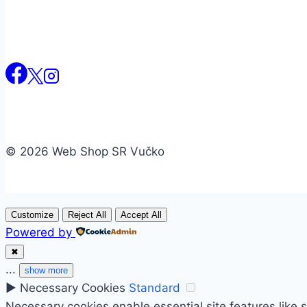
© 2026 Web Shop SR Vučko
Customize
Reject All
Accept All
Powered by
✖
...
show more
►
Necessary Cookies
Standard
Necessary cookies enable essential site features like