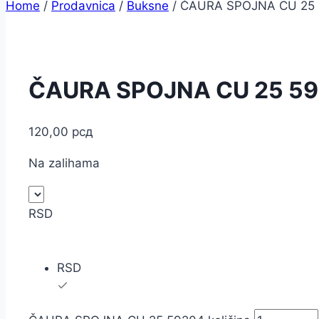
Home
/
Prodavnica
/
Buksne
/
ČAURA SPOJNA CU 25
ČAURA SPOJNA CU 25 5
120,00
рсд
Na zalihama
RSD
RSD