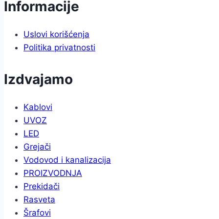
Informacije
Uslovi korišćenja
Politika privatnosti
Izdvajamo
Kablovi
UVOZ
LED
Grejači
Vodovod i kanalizacija
PROIZVODNJA
Prekidači
Rasveta
Šrafovi