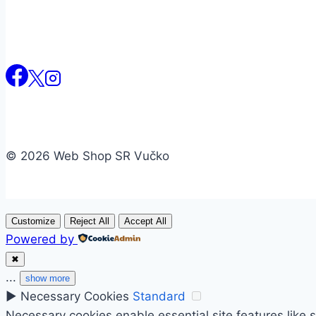
© 2026 Web Shop SR Vučko
Customize
Reject All
Accept All
Powered by
✖
...
show more
►
Necessary Cookies
Standard
Necessary cookies enable essential site features like