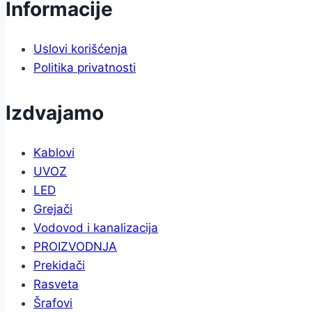
Informacije
Uslovi korišćenja
Politika privatnosti
Izdvajamo
Kablovi
UVOZ
LED
Grejači
Vodovod i kanalizacija
PROIZVODNJA
Prekidači
Rasveta
Šrafovi