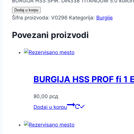
BURGIJA HSS SPIR. DIN338 TITANIJUM 5.0 količi
Dodaj u korpu
Šifra proizvoda:
V0296
Kategorija:
Burgije
Povezani proizvodi
BURGIJA HSS PROF fi 1 
80,00
рсд
Dodaj u korpu