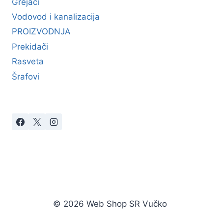
Grejači
Vodovod i kanalizacija
PROIZVODNJA
Prekidači
Rasveta
Šrafovi
© 2026 Web Shop SR Vučko