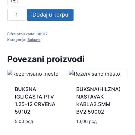
RSD
BUKSNA
Dodaj u korpu
OKASTA
RV
Šifra proizvoda:
B0017
5.5-
Kategorija:
Buksne
6
ŽUTA
Povezani proizvodi
59017
količina
BUKSNA
BUKSNA(HILZNA)
IGLIČASTA PTV
NASTAVAK
1.25-12 CRVENA
KABLA2.5MM
59102
BV2 59002
5,00
рсд
10,00
рсд