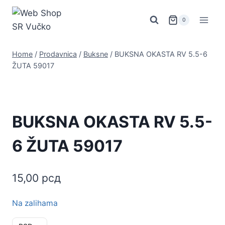
Skip
to
0
content
Home
/
Prodavnica
/
Buksne
/
BUKSNA OKASTA RV 5.5-6
ŽUTA 59017
BUKSNA OKASTA RV 5.5-
6 ŽUTA 59017
15,00
рсд
Na zalihama