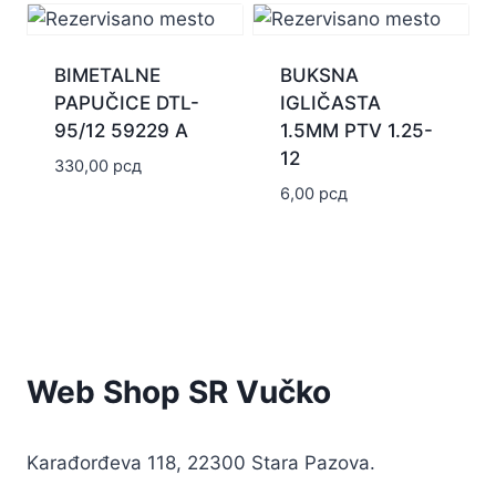
BIMETALNE
BUKSNA
PAPUČICE DTL-
IGLIČASTA
95/12 59229 A
1.5MM PTV 1.25-
12
330,00
рсд
6,00
рсд
Web Shop SR Vučko
Karađorđeva 118, 22300 Stara Pazova.