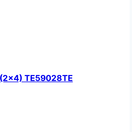
(2×4) TE59028TE