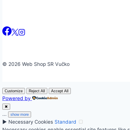
© 2026 Web Shop SR Vučko
Customize
Reject All
Accept All
Powered by
✖
...
show more
►
Necessary Cookies
Standard
Necessary cookies enable essential site features like