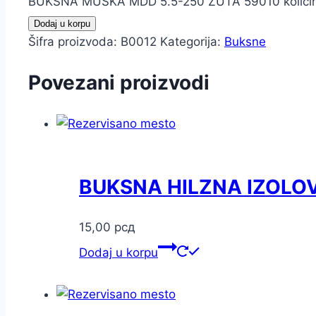
BUKSNA MUŠKA MDD 5.5-250 ŽUTA 59010 količi
Dodaj u korpu
Šifra proizvoda:
B0012
Kategorija:
Buksne
Povezani proizvodi
BUKSNA HILZNA IZOLO
15,00
рсд
Dodaj u korpu