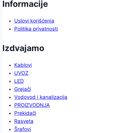
Informacije
Uslovi korišćenja
Politika privatnosti
Izdvajamo
Kablovi
UVOZ
LED
Grejači
Vodovod i kanalizacija
PROIZVODNJA
Prekidači
Rasveta
Šrafovi