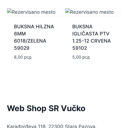
BUKSNA HILZNA
BUKSNA
6MM
IGLIČASTA PTV
6018/ZELENA
1.25-12 CRVENA
59029
59102
8,00
рсд
5,00
рсд
Web Shop SR Vučko
Karađorđeva 118, 22300 Stara Pazova.