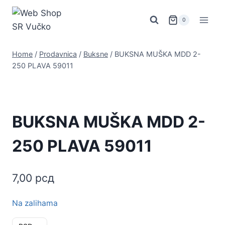
Skip
to
0
content
Home
/
Prodavnica
/
Buksne
/
BUKSNA MUŠKA MDD 2-
250 PLAVA 59011
BUKSNA MUŠKA MDD 2-
250 PLAVA 59011
7,00
рсд
Na zalihama