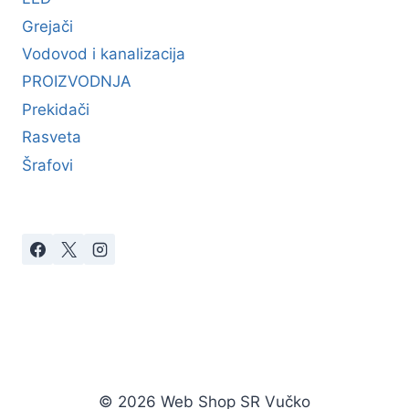
Grejači
Vodovod i kanalizacija
PROIZVODNJA
Prekidači
Rasveta
Šrafovi
© 2026 Web Shop SR Vučko