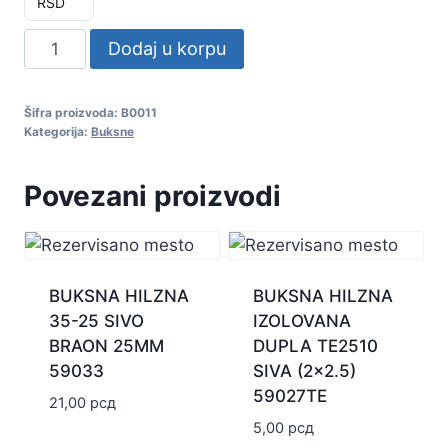
RSD
BUKSNA
Dodaj u korpu
MUŠKA
MDD
Šifra proizvoda:
B0011
2-
Kategorija:
Buksne
250
PLAVA
Povezani proizvodi
59011
količina
BUKSNA HILZNA
BUKSNA HILZNA
35-25 SIVO
IZOLOVANA
BRAON 25MM
DUPLA TE2510
59033
SIVA (2×2.5)
59027TE
21,00
рсд
5,00
рсд