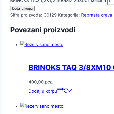
BRINOKS TAQ 1/2X1/2 300MM 203001 količina
Dodaj u korpu
Šifra proizvoda:
C0129
Kategorija:
Rebrasta creva
Povezani proizvodi
BRINOKS TAQ 3/8XM10
400,00
рсд
Dodaj u korpu