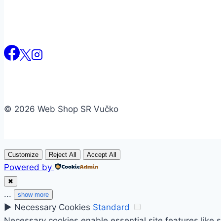
© 2026 Web Shop SR Vučko
Customize
Reject All
Accept All
Powered by
✖
...
show more
►
Necessary Cookies
Standard
Necessary cookies enable essential site features like