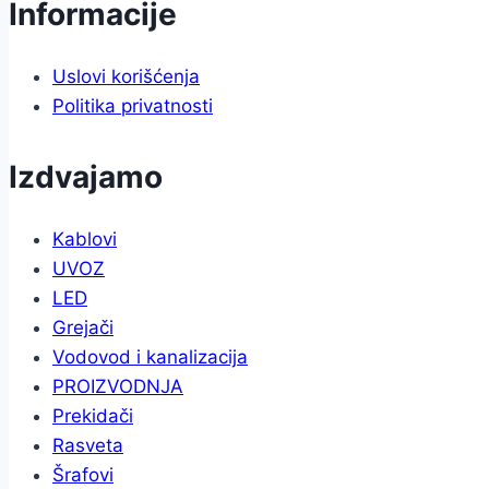
Informacije
Uslovi korišćenja
Politika privatnosti
Izdvajamo
Kablovi
UVOZ
LED
Grejači
Vodovod i kanalizacija
PROIZVODNJA
Prekidači
Rasveta
Šrafovi