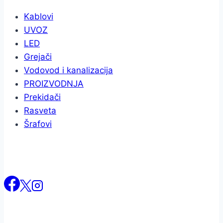
Kablovi
UVOZ
LED
Grejači
Vodovod i kanalizacija
PROIZVODNJA
Prekidači
Rasveta
Šrafovi