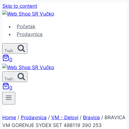
Skip to content
Početak
Prodavnica
Traži...
0
Traži...
0
Home
/
Prodavnica
/
VM - Delovi
/
Bravice
/
BRAVICA
VM GORENJE SYDEX SET 488119 390 253