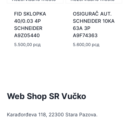
FID SKLOPKA
OSIGURAČ AUT.
40/0.03 4P
SCHNEIDER 10KA
SCHNEIDER
63A 3P
A9Z05440
A9F74363
5.500,00
рсд
5.600,00
рсд
Web Shop SR Vučko
Karađorđeva 118, 22300 Stara Pazova.