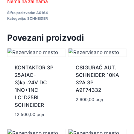
Nema na zalihama
Šifra proizvoda:
A0164
Kategorija:
SCHNEIDER
Povezani proizvodi
KONTAKTOR 3P
OSIGURAČ AUT.
25A(AC-
SCHNEIDER 10KA
3)kal.24V DC
32A 3P
1NO+1NC
A9F74332
LC1D25BL
2.600,00
рсд
SCHNEIDER
12.500,00
рсд