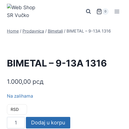
Skip
to
0
content
Home
/
Prodavnica
/
Bimetali
/
BIMETAL – 9-13A 1316
BIMETAL – 9-13A 1316
1.000,00
рсд
Na zalihama
RSD
BIMETAL
Dodaj u korpu
-