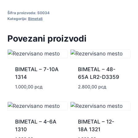
9-
Šifra proizvoda:
S0034
13A
Kategorija:
Bimetali
1316
količina
Povezani proizvodi
BIMETAL – 7-10A
BIMETAL – 48-
1314
65A LR2-D3359
1.000,00
рсд
2.800,00
рсд
BIMETAL – 4-6A
BIMETAL – 12-
1310
18A 1321