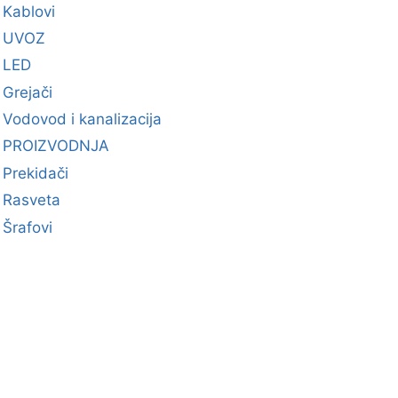
Kablovi
UVOZ
LED
Grejači
Vodovod i kanalizacija
PROIZVODNJA
Prekidači
Rasveta
Šrafovi