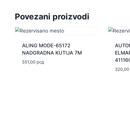
Povezani proizvodi
ALING MODE-65172
AUTO
NADGRADNA KUTIJA 7M
ELMA
41116
551,00
рсд
320,0