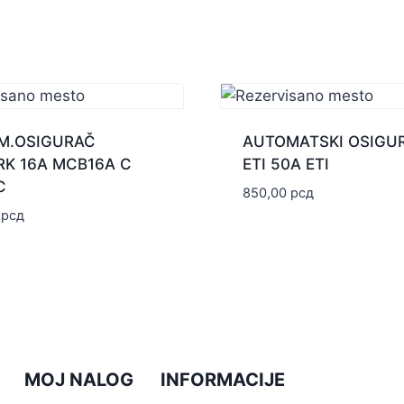
M.OSIGURAČ
AUTOMATSKI OSIGU
RK 16A MCB16A C
ETI 50A ETI
C
850,00
рсд
0
рсд
MOJ NALOG
INFORMACIJE