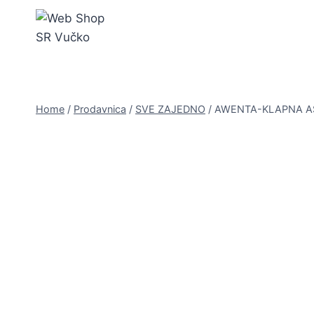
Skip
to
content
Home
/
Prodavnica
/
SVE ZAJEDNO
/
AWENTA-KLAPNA AS