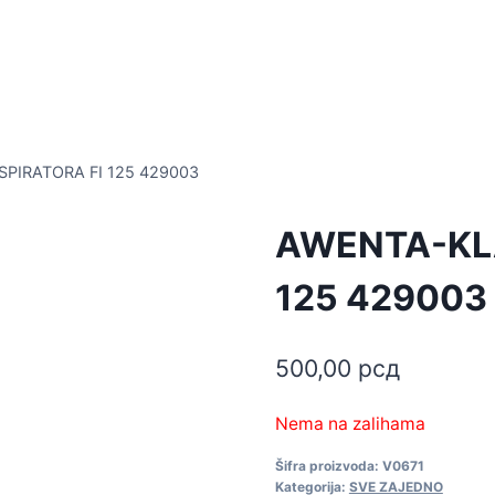
PIRATORA FI 125 429003
AWENTA-KL
125 429003
500,00
рсд
Nema na zalihama
Šifra proizvoda:
V0671
Kategorija:
SVE ZAJEDNO