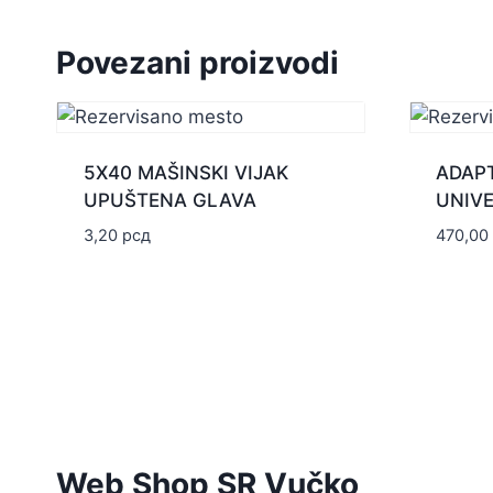
Povezani proizvodi
5X40 MAŠINSKI VIJAK
ADAPT
UPUŠTENA GLAVA
UNIVE
3,20
рсд
470,00
Web Shop SR Vučko