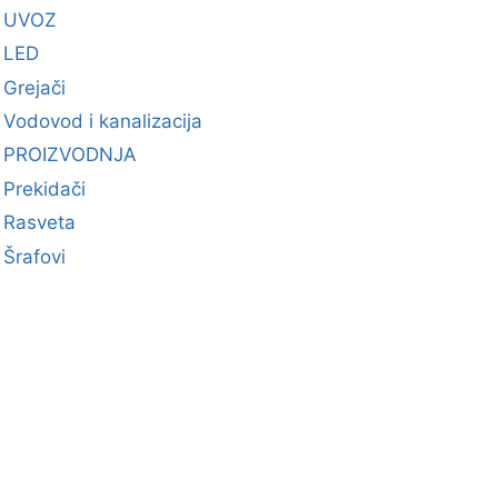
UVOZ
LED
Grejači
Vodovod i kanalizacija
PROIZVODNJA
Prekidači
Rasveta
Šrafovi