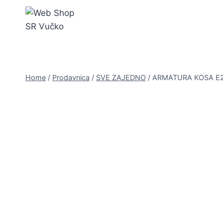
Skip
to
content
Home
/
Prodavnica
/
SVE ZAJEDNO
/
ARMATURA KOSA E