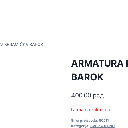
27 KERAMIČKA BAROK
ARMATURA 
BAROK
400,00
рсд
Nema na zalihama
Šifra proizvoda:
R0211
Kategorija:
SVE ZAJEDNO