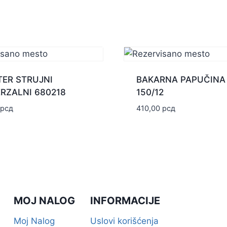
ER STRUJNI
BAKARNA PAPUČINA
RZALNI 680218
150/12
рсд
410,00
рсд
MOJ NALOG
INFORMACIJE
Moj Nalog
Uslovi korišćenja