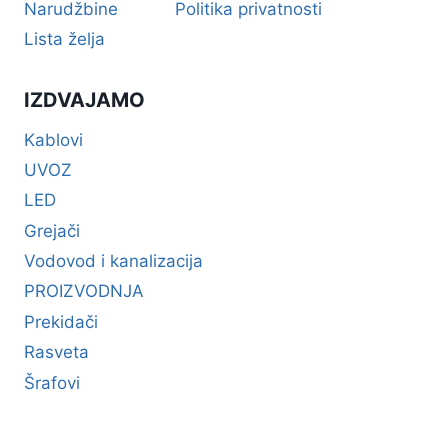
Narudžbine
Politika privatnosti
Lista želja
IZDVAJAMO
Kablovi
UVOZ
LED
Grejači
Vodovod i kanalizacija
PROIZVODNJA
Prekidači
Rasveta
Šrafovi