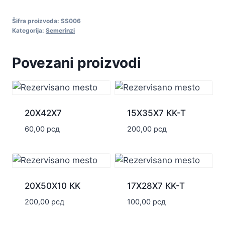
T
Šifra proizvoda:
SS006
količina
Kategorija:
Semerinzi
Povezani proizvodi
20X42X7
15X35X7 KK-T
60,00
рсд
200,00
рсд
20X50X10 KK
17X28X7 KK-T
200,00
рсд
100,00
рсд