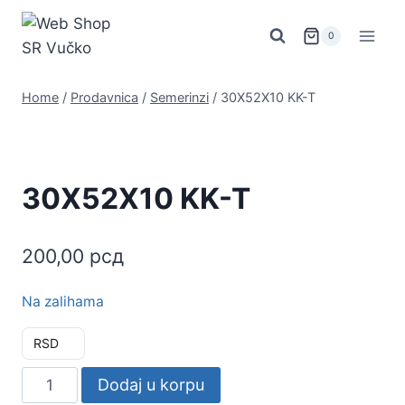
Skip
to
0
content
Home
/
Prodavnica
/
Semerinzi
/
30X52X10 KK-T
30X52X10 KK-T
200,00
рсд
Na zalihama
RSD
30X52X10
Dodaj u korpu
KK-