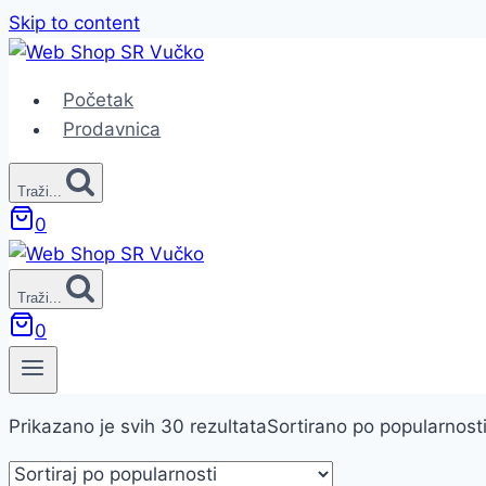
Skip to content
Početak
Prodavnica
Traži...
0
Traži...
0
Prikazano je svih 30 rezultata
Sortirano po popularnost