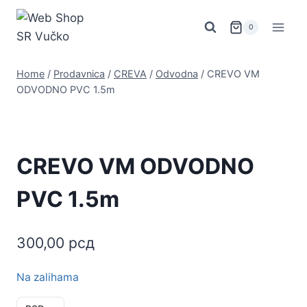
Skip
to
0
content
Home
/
Prodavnica
/
CREVA
/
Odvodna
/
CREVO VM
ODVODNO PVC 1.5m
CREVO VM ODVODNO
PVC 1.5m
300,00
рсд
Na zalihama