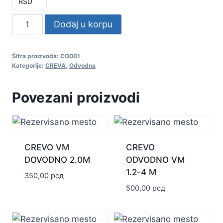
RSD
CREVO
Dodaj u korpu
VM
ODVODNO
Šifra proizvoda:
CO001
PVC
Kategorije:
CREVA
,
Odvodna
1.5m
količina
Povezani proizvodi
CREVO VM
CREVO
DOVODNO 2.0M
ODVODNO VM
1.2-4 M
350,00
рсд
500,00
рсд